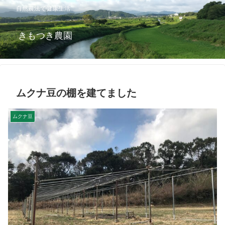
自然農法で健康生活
きもつき農園
ムクナ豆の棚を建てました
ムクナ豆