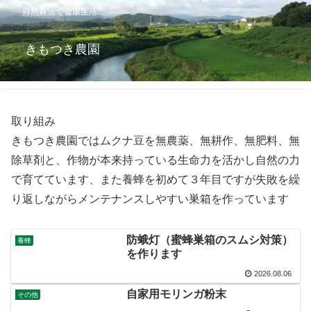
自然農法で健康生活
きもつき農園
取り組み
きもつき農園ではムクナ豆を無農薬、無耕作、無肥料、無
除草剤と、作物が本来持っている生命力を活かし自然の力
で育てています、また養蜂を初めて３年目ですが失敗を繰
り返しながらメンテナンスしやすい巣箱を作っています
防蛾灯（蜜蜂巣箱のスムシ対策）
養蜂
を作ります
2026.08.06
自家用モリンガ粉末
その他