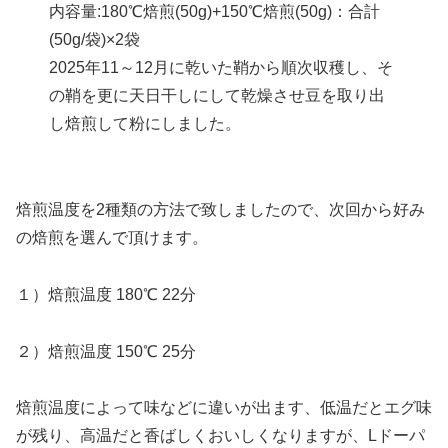
内容量:180℃焙煎(50g)+150℃焙煎(50g)：合計
(50g/袋)×2袋
2025年11～12月に乾いた鞘から順次収穫し、そ
の鞘を更に天日干しにして乾燥させ豆を取り出
し焙煎して粉にしました。
焙煎温度を2種類の方法で致しましたので、次回から好み
の焙煎を選んで頂けます。
１）焙煎温度 180℃ 22分
２）焙煎温度 150℃ 25分
焙煎温度によって味などに違いが出ます、低温だとエグ味
が残り、高温だと香ばしくおいしくなりますが、Lドーパ